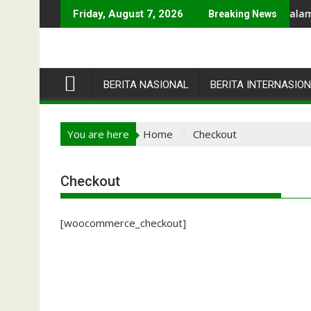
Skip
UMATERA UTARA
Pengurus KOMNAS PPLH Turut Serta Dalam Konfere
Friday, August 7, 2026
Breaking News
to
content
BERITA NASIONAL
BERITA INTERNASIO
You are here
Home
Checkout
Checkout
[woocommerce_checkout]