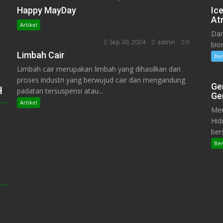
Happy MayDay
Ic
At
Artikel
Dar
Sep 30, 2024
admin
0
bio
Limbah Cair
Ber
Limbah cair merupakan limbah yang dihasilkan dari
proses industri yang berwujud cair dan mengandung
Ge
H
padatan tersuspensi atau...
Ge
Artikel
Mer
Hid
ber
Ber