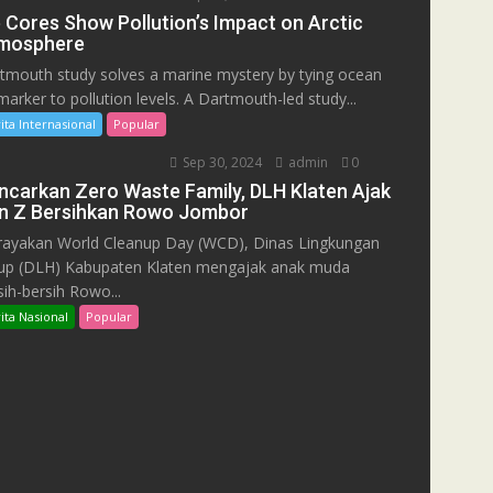
e Cores Show Pollution’s Impact on Arctic
mosphere
tmouth study solves a marine mystery by tying ocean
marker to pollution levels. A Dartmouth-led study...
ita Internasional
Popular
Sep 30, 2024
admin
0
ncarkan Zero Waste Family, DLH Klaten Ajak
n Z Bersihkan Rowo Jombor
ayakan World Cleanup Day (WCD), Dinas Lingkungan
up (DLH) Kabupaten Klaten mengajak anak muda
sih-bersih Rowo...
ita Nasional
Popular