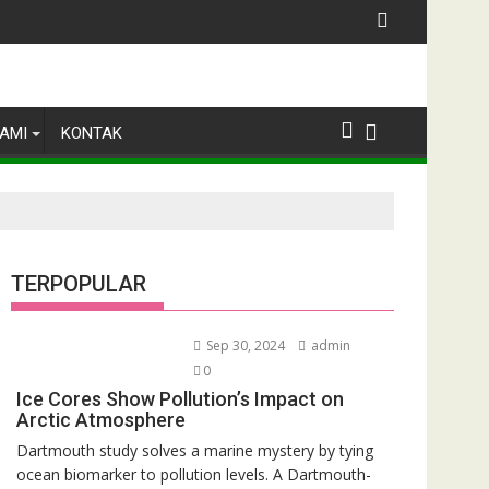
Lingkungan Hidup.
MNAS PPLH JAWA BARAT Konsolidasi Pembentukan Pengurus Kab
DPW KOMNAS PPLH
AMI
KONTAK
TERPOPULAR
Sep 30, 2024
admin
0
Ice Cores Show Pollution’s Impact on
Arctic Atmosphere
Dartmouth study solves a marine mystery by tying
ocean biomarker to pollution levels. A Dartmouth-