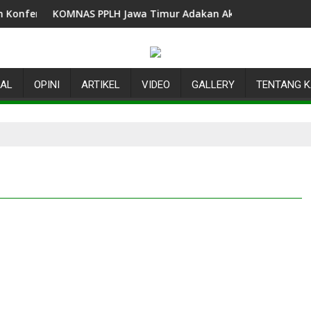
nsi Sungai Indonesia 2026
KOMNAS PPLH Jawa Timur Adakan Aksi Tanam Pohon di Hari 
DPW KO
NAL
OPINI
ARTIKEL
VIDEO
GALLERY
TENTANG K