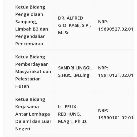
Ketua Bidang
Pengelolaan
DR. ALFRED
Sampang,
NRP:
G.O KASE, S.Pi,
Limbah B3 dan
19690527.02.010
M. Sc
Pengendalian
Pencemaran
Ketua Bidang
Pemberdayaan
SANDRI LINGGI,
NRP:
Masyarakat dan
S.Hut., ,M.Ling
19910121.02.010
Pelestarian
Hutan
Ketua Bidang
Kerjasama
Ir. FELIX
NRP:
Antar Lembaga
REBHUNG,
19590101.02.011
Dalaml dan Luar
M.Agr., Ph..D.
Negeri