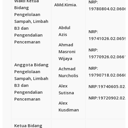
Wakil Ketua
NRP:
AMd.Kimia.
Bidang
19780804.02.0606
Pengelolaan
Sampah, Limbah
Abdul
B3 dan
NRP:
Azis
Pengendalian
19741026.02.0659
Pencemaran
Ahmad
NRP:
Masroni
19770926.02.0661
Wijaya
Anggota Bidang
NRP:
Achmad
Pengelolaan
19790718.02.0660
Nurcholis
Sampah, Limbah
B3 dan
Alex
NRP:
19740605.02.
Pengendalian
Sutisna
NRP:
19720902.02.
Pencemaran
Alex
Kusdiman
Ketua Bidang