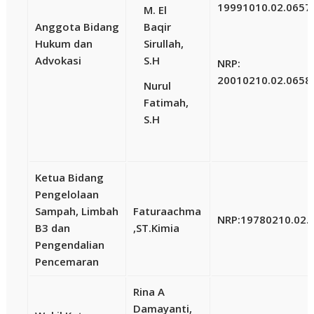
19991010.02.0657
M. El
Anggota Bidang
Baqir
Hukum dan
Sirullah,
Advokasi
S.H
NRP:
20010210.02.0658
Nurul
Fatimah,
S.H
Ketua Bidang
Pengelolaan
Sampah, Limbah
Faturaachma
NRP:
19780210.02.
B3 dan
,ST.Kimia
Pengendalian
Pencemaran
Rina A
Damayanti,