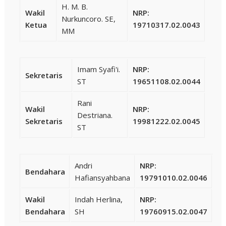
H. M. B.
Wakil
NRP:
Nurkuncoro. SE,
Ketua
19710317.02.0043
MM
Imam Syafi'i.
NRP:
Sekretaris
ST
19651108.02.0044
Rani
Wakil
NRP:
Destriana.
Sekretaris
19981222.02.0045
ST
Andri
NRP:
Bendahara
Hafiansyahbana
19791010.02.0046
Wakil
Indah Herlina,
NRP:
Bendahara
SH
19760915.02.0047