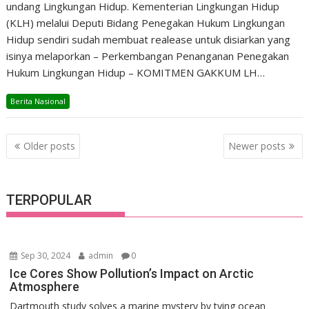
undang Lingkungan Hidup. Kementerian Lingkungan Hidup
(KLH) melalui Deputi Bidang Penegakan Hukum Lingkungan
Hidup sendiri sudah membuat realease untuk disiarkan yang
isinya melaporkan – Perkembangan Penanganan Penegakan
Hukum Lingkungan Hidup – KOMITMEN GAKKUM LH…
Berita Nasional
Posts
Older posts
Newer posts
navigation
TERPOPULAR
Sep 30, 2024
admin
0
Ice Cores Show Pollution’s Impact on Arctic
Atmosphere
Dartmouth study solves a marine mystery by tying ocean