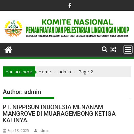
Skip
to
content
You are here
Home
admin
Page 2
Author:
admin
PT. NIPPISUN INDONESIA MENANAM
MANGROVE DI MUARAGEMBONG KETIGA
KALINYA.
Sep 13, 2025
admin