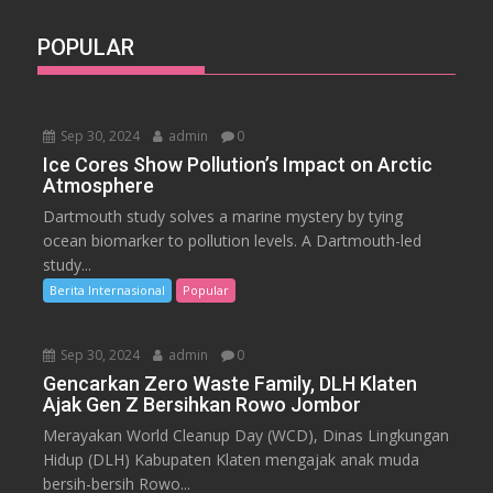
POPULAR
Sep 30, 2024
admin
0
Ice Cores Show Pollution’s Impact on Arctic
Atmosphere
Dartmouth study solves a marine mystery by tying
ocean biomarker to pollution levels. A Dartmouth-led
study...
Berita Internasional
Popular
Sep 30, 2024
admin
0
Gencarkan Zero Waste Family, DLH Klaten
Ajak Gen Z Bersihkan Rowo Jombor
Merayakan World Cleanup Day (WCD), Dinas Lingkungan
Hidup (DLH) Kabupaten Klaten mengajak anak muda
bersih-bersih Rowo...