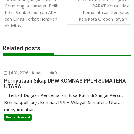
navigation
Gombong Kecamatan Belik
BARAT Konsolidasi
Kena Sidak Gabungan APH
Pembentukan Pengurus
dan Dinas Terkait Hentikan
Kab/Kota Cirebon Raya
Aktivitas
Related posts
Jul 31, 2026
admin
0
Pernyataan Sikap DPW KOMNAS PPLH SUMATERA
UTARA
– Terkait Dugaan Pencemaran Busa Putih di Sungai Percut-
Komnaspplh.org, Komnas PPLH Wilayah Sumatera Utara
menyampaikan...
Berita Nasional