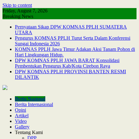
Skip to content
Friday, August 7, 2026
Breaking News
Pernyataan Sikap DPW KOMNAS PPLH SUMATERA
UTARA
Pengurus KOMNAS PPLH Turut Serta Dalam Konferensi
Sungai Indonesia 2026
KOMNAS PPLH Jawa Timur Adakan Aksi Tanam Pohon di
Hari Lingkungan Hidup.
DPW KOMNAS PPLH JAWA BARAT Konsolidasi
Pembentukan Pengurus Kab/Kota Cirebon Raya
DPW KOMNAS PPLH PROVINSI BANTEN RESMI
DILANTIK
Berita Nasional
Berita Internasional
Opini
Artikel
Video
Gallery
Tentang Kami
DPP